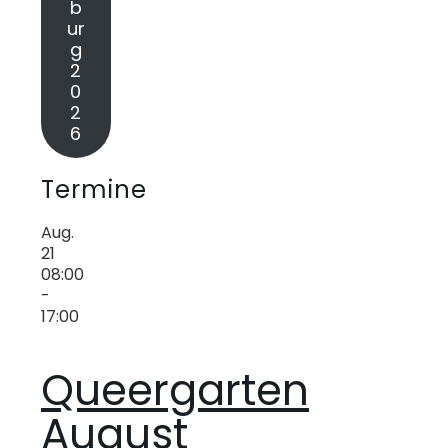
b
ur
g
2
0
2
6
Termine
Aug.
21
08:00
-
17:00
Queergarten
August