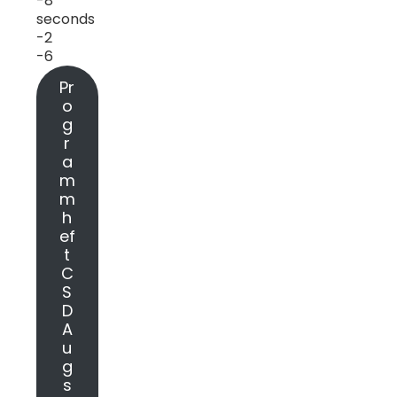
-8
seconds
-2
-6
Pr
o
g
r
a
m
m
h
ef
t
C
S
D
A
u
g
s