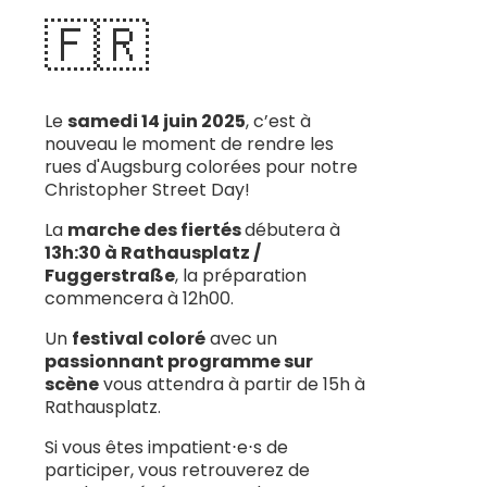
🇫🇷
Le
samedi 14 juin 2025
, c’est à
nouveau le moment de rendre les
rues d'Augsburg colorées pour notre
Christopher Street Day!
La
marche des fiertés
débutera à
13h:30 à Rathausplatz /
Fuggerstraße
, la préparation
commencera à 12h00.
Un
festival coloré
avec un
passionnant programme sur
scène
vous attendra à partir de 15h à
Rathausplatz.
Si vous êtes impatient⋅e⋅s de
participer, vous retrouverez de