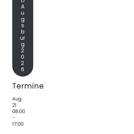
D
A
u
g
s
b
ur
g
2
0
2
6
Termine
Aug.
21
08:00
-
17:00