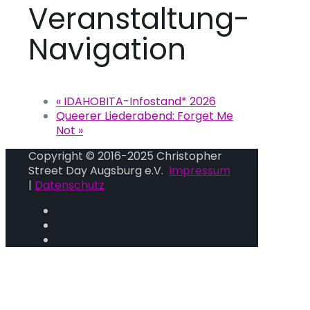
Veranstaltung-
Navigation
«
IDAHOBITA-Infostand* 2026
Queerer Liederabend: Forget Me
Not
»
Copyright © 2016-2025 Christopher
Street Day Augsburg e.V.
Impressum
|
Datenschutz