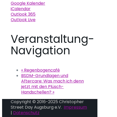
Google Kalender
iCalendar
Outlook 365
Outlook Live
Veranstaltung-
Navigation
«
Regenbogencafé
BSDM-Grundlagen und
Aftercare: Was mach ich denn
jetzt mit den Plüsch-
Handschellen?
»
Copyright © 2016-2025 Christopher
Street Day Augsburg e.V.
Impressum
|
Datenschutz